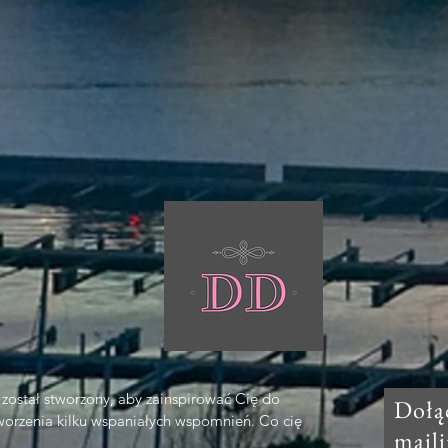
 został stworzony, aby zainspirować Cię do
Dołąc
tworzenia kilku wspaniałych wspomnień. Co cię
mail