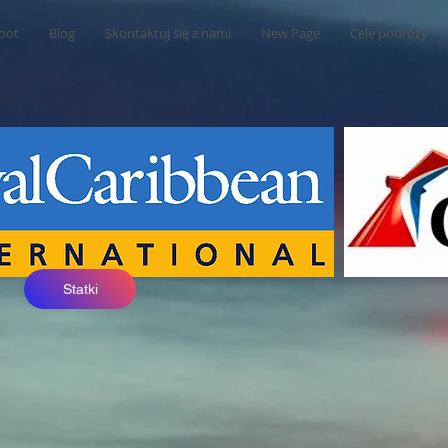
oot
Blog
Skontaktuj się z nami
New Page
Cele podróży
Statki