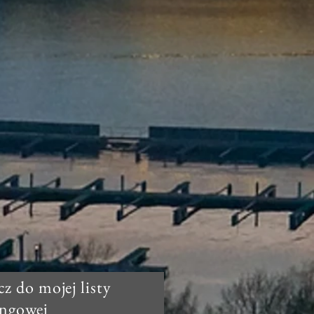
z do mojej listy
ingowej