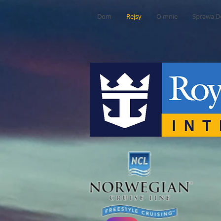
Dom
Rejsy
O mnie
Sprawa D