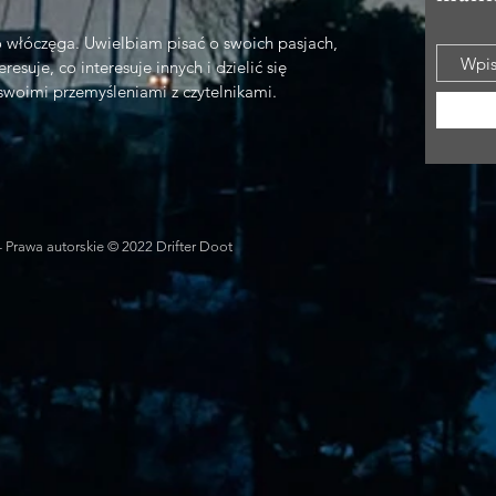
o włóczęga. Uwielbiam pisać o swoich pasjach,
resuje, co interesuje innych i dzielić się
swoimi przemyśleniami z czytelnikami.
- Prawa autorskie © 2022 Drifter Doot