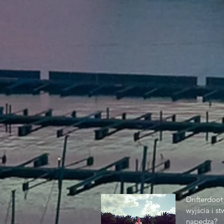
Drifterdoot
wyjścia i s
napędza?