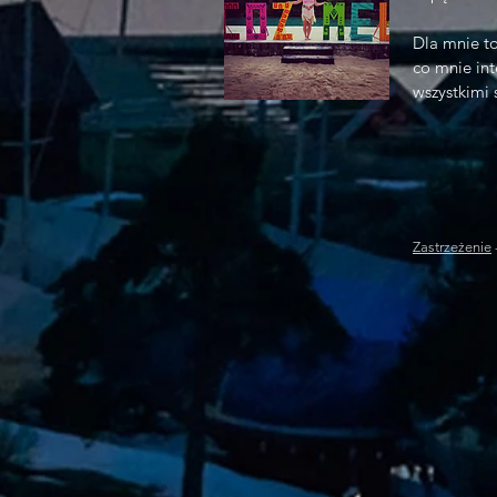
Dla mnie t
co mnie inte
wszystkimi 
Zastrzeżenie